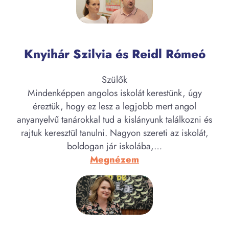
Eszter
Knyihár Szilvia és Reidl Rómeó
Szülők
Mindenképpen angolos iskolát kerestünk, úgy
éreztük, hogy ez lesz a legjobb mert angol
anyanyelvű tanárokkal tud a kislányunk találkozni és
rajtuk keresztül tanulni. Nagyon szereti az iskolát,
boldogan jár iskolába,…
:
Megnézem
Knyihár
Szilvia
és
Reidl
Rómeó