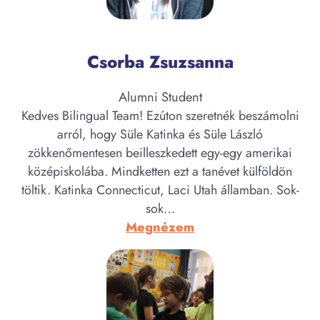
Csorba Zsuzsanna
Alumni Student
Kedves Bilingual Team! Ezúton szeretnék beszámolni
arról, hogy Süle Katinka és Süle László
zökkenőmentesen beilleszkedett egy-egy amerikai
középiskolába. Mindketten ezt a tanévet külföldön
töltik. Katinka Connecticut, Laci Utah államban. Sok-
sok…
:
Megnézem
Csorba
Zsuzsanna