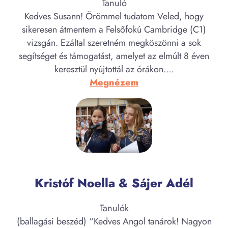
Tanuló
Kedves Susann! Örömmel tudatom Veled, hogy
sikeresen átmentem a Felsőfokú Cambridge (C1)
vizsgán. Ezáltal szeretném megköszönni a sok
segítséget és támogatást, amelyet az elmúlt 8 éven
keresztül nyújtottál az órákon.…
:
Megnézem
Czibula
Dominika
Kristóf Noella & Sájer Adél
Tanulók
(ballagási beszéd) “Kedves Angol tanárok! Nagyon