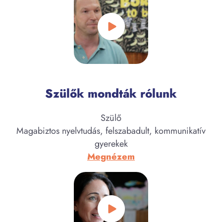
Szülők mondták rólunk
Szülő
Magabiztos nyelvtudás, felszabadult, kommunikatív
gyerekek
:
Megnézem
Viszolajszky
Bálint