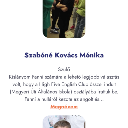
Szabóné Kovács Mónika
Szülő
Kislányom Fanni számára a lehető legjobb választás
volt, hogy a ​High Five English Club ősszel indul​t
(Megyeri Úti Általános Iskola) osztályába ​írattuk be.
Fanni a nulláról kezdte az angolt és…
:
Megnézem
Szabóné
Kovács