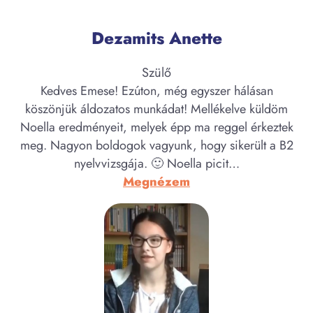
Dezamits Anette
Szülő
Kedves Emese! Ezúton, még egyszer hálásan
köszönjük áldozatos munkádat! Mellékelve küldöm
Noella eredményeit, melyek épp ma reggel érkeztek
meg. Nagyon boldogok vagyunk, hogy sikerült a B2
nyelvvizsgája. 🙂 Noella picit…
:
Megnézem
Dezamits
Anette