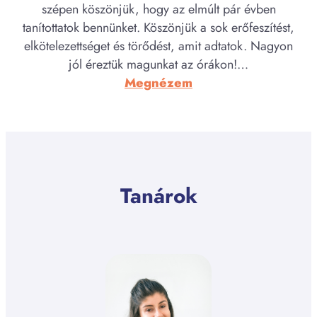
szépen köszönjük, hogy az elmúlt pár évben
tanítottatok bennünket. Köszönjük a sok erőfeszítést,
elkötelezettséget és törődést, amit adtatok. Nagyon
jól éreztük magunkat az órákon!…
:
Megnézem
Kristóf
Noella
és
Sájer
Adél
Tanárok
(ballagási
beszéd)