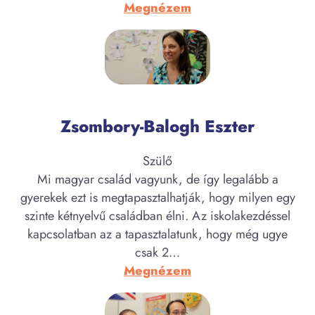
:
Megnézem
Viszolajszky
Bálint
Zsombory-Balogh Eszter
Szülő
Mi magyar család vagyunk, de így legalább a
gyerekek ezt is megtapasztalhatják, hogy milyen egy
szinte kétnyelvű családban élni. Az iskolakezdéssel
kapcsolatban az a tapasztalatunk, hogy még ugye
csak 2…
:
Megnézem
Zsombory-
Balogh