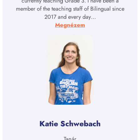
currently teaching Grade 3. I have been a
member of the teaching staff of Bilingual since
2017 and every day…
:
Megnézem
Courtney
Donovan
Katie Schwebach
Tanár