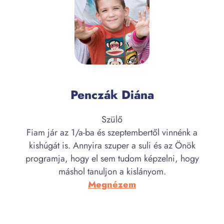
Mónika
Penczák Diána
Szülő
Fiam jár az 1/a-ba és szeptembertől vinnénk a
kishúgát is. Annyira szuper a suli és az Önök
programja, hogy el sem tudom képzelni, hogy
máshol tanuljon a kislányom.
:
Megnézem
Penczák
Diána