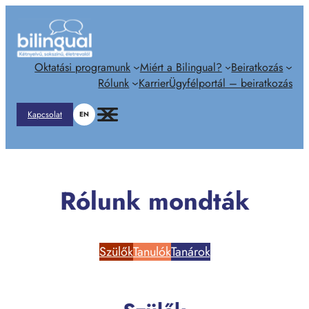
Ugrás
a
tartalomhoz
Oktatási programunk
Miért a Bilingual?
Beiratkozás
Rólunk
Karrier
Ügyfélportál – beiratkozás
Kapcsolat
EN
Rólunk mondták
Szülők
Tanulók
Tanárok