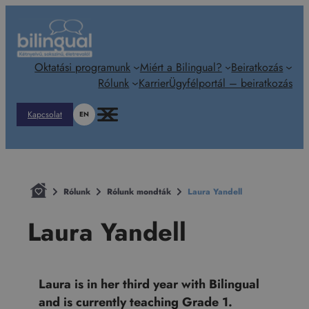
Ugrás
a
tartalomhoz
Oktatási programunk
Miért a Bilingual?
Beiratkozás
Rólunk
Karrier
Ügyfélportál – beiratkozás
Kapcsolat
EN
Rólunk
Rólunk mondták
Laura Yandell
Laura Yandell
Laura is in her third year with Bilingual
and is currently teaching Grade 1.