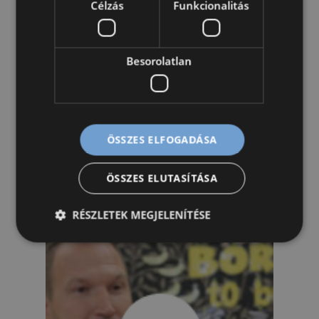
Célzás
Funkcionalitás
Besorolatlan
ÖSSZES ELFOGADÁSA
Szülők mondták rólunk
:
Megnézem
ÖSSZES ELUTASÍTÁSA
B
r
RÉSZLETEK MEGJELENÍTÉSE
a
u
c
h
G