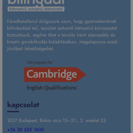
a
j
s
Fáradhatatlanul dolgozunk azon, hogy gyermekeinknek
z
kihívásokkal teli, tanulást serkentő kétnyelvű környezetet
k
biztosítsunk, segítve őket a tanulás iránti szenvedély és
y
kreatív gondolkodás kialakításában, megalapozva ezzel
B
jövőbeli lehetőségeiket.
á
l
i
n
t
kapcsolat
1037 Budapest, Bokor utca 15–21., 2. emelet 33.
+36 30 625 1600