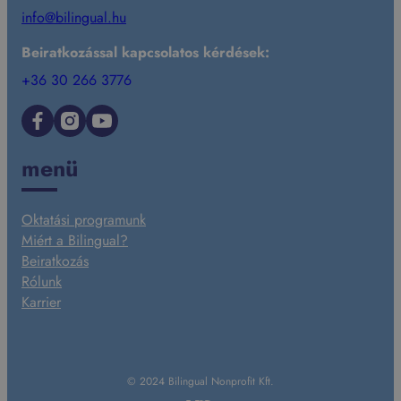
info@bilingual.hu
Beiratkozással kapcsolatos kérdések:
+36 30 266 3776
Facebook
Instagram
YouTube
menü
Oktatási programunk
Miért a Bilingual?
Beiratkozás
Rólunk
Karrier
© 2024 Bilingual Nonprofit Kft.