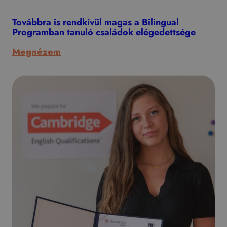
logikus
Továbbra is rendkívül magas a Bilingual
gondolkodás
Programban tanuló családok elégedettsége
fejlesztését!
:
Megnézem
Továbbra
is
rendkívül
magas
a
Bilingual
Programban
tanuló
családok
elégedettsége