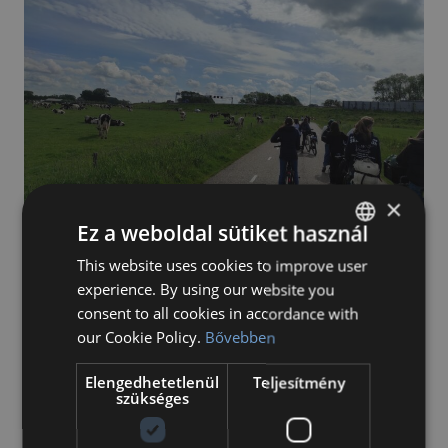
angol
nyelvű
versenyen
vettek
részt!
×
Ez a weboldal sütiket használ
This website uses cookies to improve user
HUNGARIAN
Bilingual Holland – Magyar Csereprogram
experience. By using our website you
ENGLISH
2026
consent to all cookies in accordance with
our Cookie Policy.
Bővebben
:
Megnézem
Bilingual
Elengedhetetlenül
Teljesítmény
Holland
szükséges
–