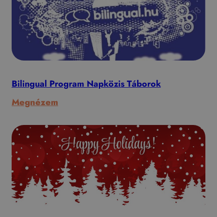
Bilingual Program Napközis Táborok
:
Megnézem
Bilingual
Program
Napközis
Táborok