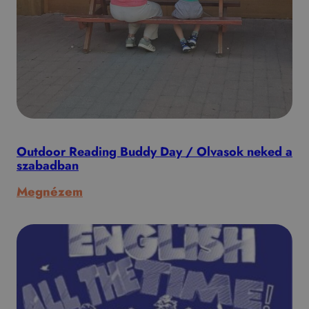
Outdoor Reading Buddy Day / Olvasok neked a
szabadban
:
Megnézem
Outdoor
Reading
Buddy
Day
/
Olvasok