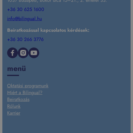
1037 Budapest, Bokor utca 15–21., 2. emelet 33.
+36 30 625 1600
info@bilingual.hu
Beiratkozással kapcsolatos kérdések:
+36 30 266 3776
Facebook
Instagram
YouTube
menü
Oktatási programunk
Miért a Bilingual?
Beiratkozás
Rólunk
Karrier