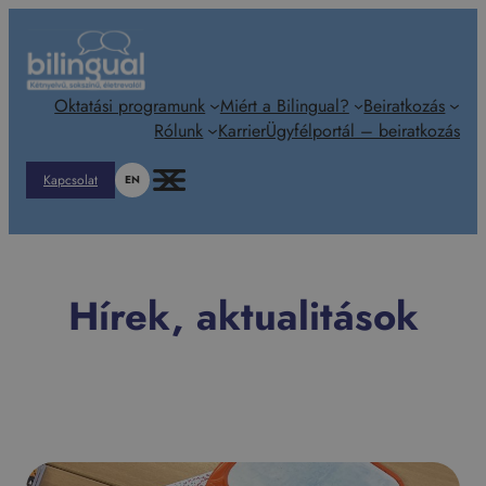
Ugrás
a
tartalomhoz
Oktatási programunk
Miért a Bilingual?
Beiratkozás
Rólunk
Karrier
Ügyfélportál – beiratkozás
Kapcsolat
EN
Hírek, aktualitások