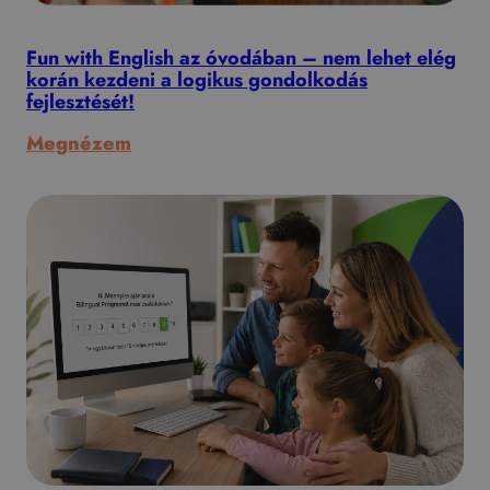
Fun with English az óvodában – nem lehet elég
korán kezdeni a logikus gondolkodás
fejlesztését!
:
Megnézem
Fun
with
English
az
óvodában
–
nem
lehet
elég
korán
kezdeni
a