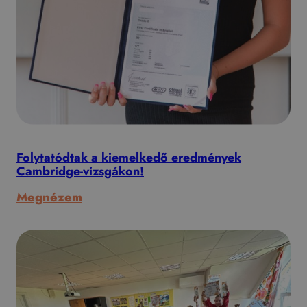
Folytatódtak a kiemelkedő eredmények
Cambridge-vizsgákon!
:
Megnézem
Folytatódtak
a
kiemelkedő
eredmények
Cambridge-
vizsgákon!