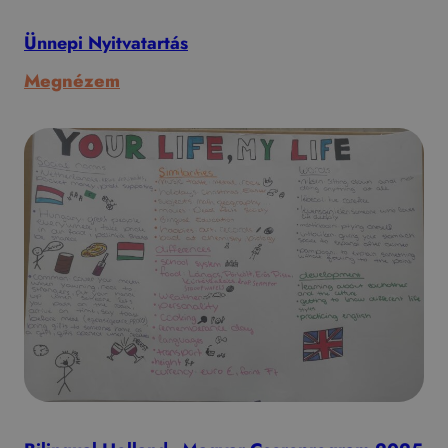
Ünnepi Nyitvatartás
:
Megnézem
Ünnepi
Nyitvatartás