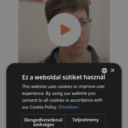
×
Ez a weboldal sütiket használ
This website uses cookies to improve user
HUNGARIAN
Szülők mondták rólunk
experience. By using our website you
ENGLISH
consent to all cookies in accordance with
:
Megnézem
our Cookie Policy.
Bővebben
B
r
Elengedhetetlenül
Teljesítmény
a
szükséges