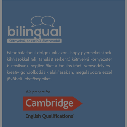
s
z
o
l
a
j
s
Fáradhatatlanul dolgozunk azon, hogy gyermekeinknek
z
kihívásokkal teli, tanulást serkentő kétnyelvű környezetet
k
biztosítsunk, segítve őket a tanulás iránti szenvedély és
y
kreatív gondolkodás kialakításában, megalapozva ezzel
B
jövőbeli lehetőségeiket.
á
l
i
n
t