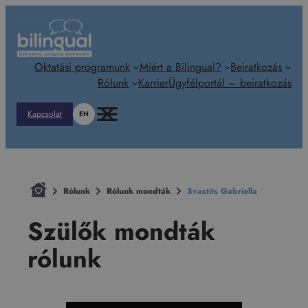
Ugrás
a
tartalomhoz
Oktatási programunk
Miért a Bilingual?
Beiratkozás
Rólunk
Karrier
Ügyfélportál – beiratkozás
Kapcsolat
EN
Rólunk
Rólunk mondták
Svastits Gabriella
Szülők mondták
rólunk