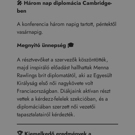
🎤
Három nap diplomácia Cambridge-
ben
A konferencia három napig tartott, péntektől
vasárnapig.
Megnyitó ünnepség
🎓
A résztvevőket a szervezők köszöntötték,
majd inspiráló előadást hallhattak Menna
Rawlings brit diplomatától, aki az Egyesült
Királyság első női nagykövete volt
Franciaországban. Diákjaink aktívan részt
vettek a kérdezz-felelek szekcióban, és a
diplomáciában szerzett női vezetői
tapasztalatairól kérdezték.
🏆
Kiemelkedő eredmények a