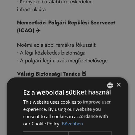
• Környezetbarátabb kereskedelmi
infrastruktúra
Nemzetközi Polgári Repülési Szervezet
(ICAO)
✈️
Noémi az alábbi témákra fókuszált:
• A légi közlekedés biztonsága
• A polgári légi utazás megfizethetősége
Válság Biztonsági Tanács
🚨
×
Bendegúz egy gyors ütemű
Ez a weboldal sütiket használ
válságszimulációban vett részt, amelyben:
This website uses cookies to improve user
HUNGARIAN
• Egy szupermesterséges intelligencia
experience. By using our website you
terjedése jelentett fenyegetést az
ENGLISH
consent to all cookies in accordance with
emberiségre
our Cookie Policy.
Bővebben
A Bilingual Program–Európa 2000