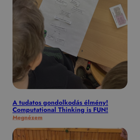
A tudatos gondolkodás élmény!
Computational Thinking is FUN!
:
Megnézem
A
t