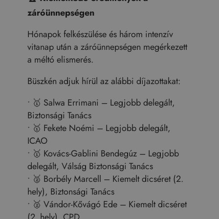
záróünnepségen
Hónapok felkészülése és három intenzív
vitanap után a záróünnepségen megérkezett
a méltó elismerés.
Büszkén adjuk hírül az alábbi díjazottakat:
• 🥇 Salwa Errimani – Legjobb delegált,
Biztonsági Tanács
• 🥇 Fekete Noémi – Legjobb delegált,
ICAO
• 🥇 Kovács-Gablini Bendegúz – Legjobb
delegált, Válság Biztonsági Tanács
• 🥈 Borbély Marcell – Kiemelt dicséret (2.
hely), Biztonsági Tanács
• 🥈 Vándor-Kővágó Ede – Kiemelt dicséret
(2. hely), CPD