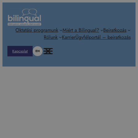
Ugrás
a
tartalomhoz
Oktatási programunk
Miért a Bilingual?
Beiratkozás
Rólunk
Karrier
Ügyfélportál – beiratkozás
Kapcsolat
EN