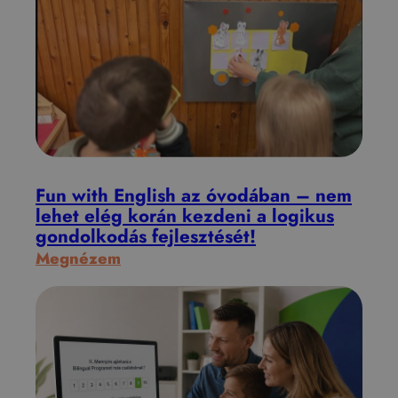
u
d
a
t
o
s
g
o
n
Fun with English az óvodában – nem
d
lehet elég korán kezdeni a logikus
gondolkodás fejlesztését!
o
:
Megnézem
l
F
k
u
o
n
d
w
á
i
s
t
é