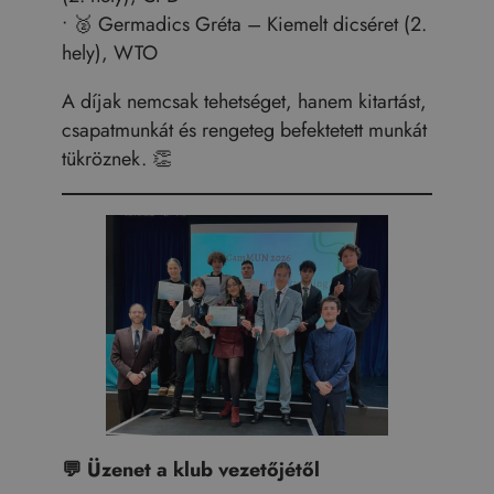
• 🥈 Germadics Gréta – Kiemelt dicséret (2.
hely), WTO
A díjak nemcsak tehetséget, hanem kitartást,
csapatmunkát és rengeteg befektetett munkát
tükröznek. 👏
💬
Üzenet a klub vezetőjétől