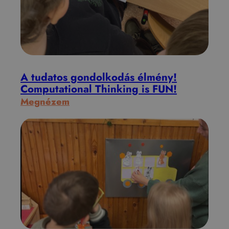
A tudatos gondolkodás élmény!
Computational Thinking is FUN!
:
Megnézem
A
t
u
d
a
t
o
s
g