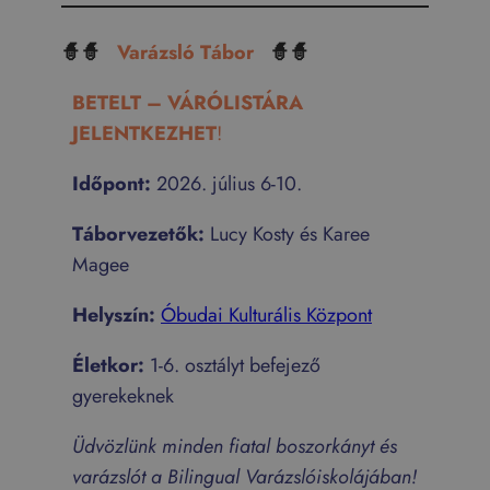
🧙🧙
Varázsló Tábor
🧙🧙
BETELT – VÁRÓLISTÁRA
JELENTKEZHET
!
Időpont:
2026. július 6-10.
Táborvezetők:
Lucy Kosty és Karee
Magee
Helyszín:
Óbudai Kulturális Központ
Életkor:
1-6. osztályt befejező
gyerekeknek
Üdvözlünk minden fiatal boszorkányt és
varázslót a Bilingual Varázslóiskolájában!