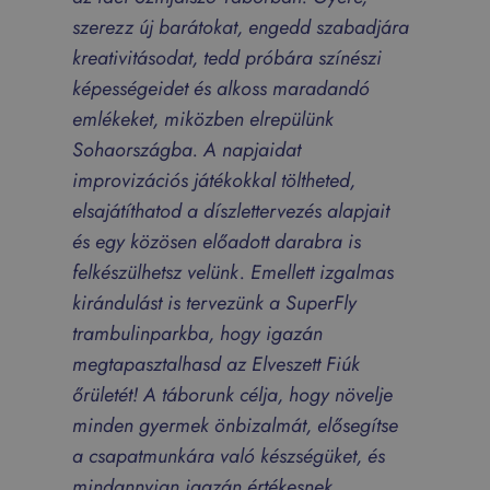
szerezz új barátokat, engedd szabadjára
kreativitásodat, tedd próbára színészi
képességeidet és alkoss maradandó
emlékeket, miközben elrepülünk
Sohaországba. A napjaidat
improvizációs játékokkal töltheted,
elsajátíthatod a díszlettervezés alapjait
és egy közösen előadott darabra is
felkészülhetsz velünk. Emellett izgalmas
kirándulást is tervezünk a SuperFly
trambulinparkba, hogy igazán
megtapasztalhasd az Elveszett Fiúk
őrületét! A táborunk célja, hogy növelje
minden gyermek önbizalmát, elősegítse
a csapatmunkára való készségüket, és
mindannyian igazán értékesnek