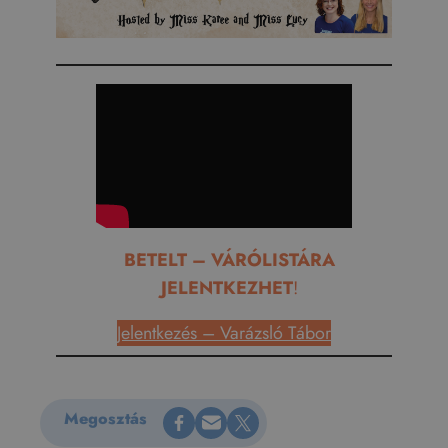
BETELT – VÁRÓLISTÁRA
JELENTKEZHET
!
Jelentkezés – Varázsló Tábor
Megosztás Facebookon
Küldés e-mailen
Megosztás X-en
Megosztás