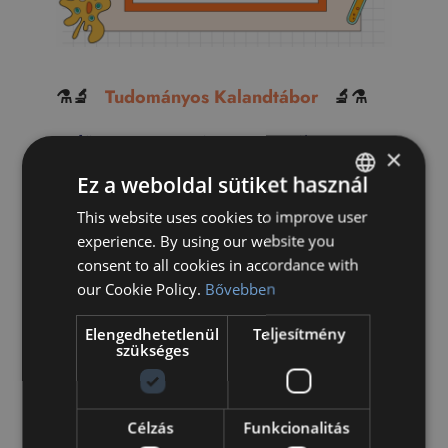
⚗️🔬
Tudományos Kalandtábor
🔬⚗️
Időpont:
2026. június 29. – július 3.
×
Ez a weboldal sütiket használ
Táborvezetők:
Adam Whitcroft és
Benedict Sewell
This website uses cookies to improve user
HUNGARIAN
experience. By using our website you
ENGLISH
Helyszín:
Óbudai Kulturális Központ
consent to all cookies in accordance with
our Cookie Policy.
Bővebben
Életkor:
1-8. osztályt befejező
Elengedhetetlenül
Teljesítmény
gyerekeknek
szükséges
Figyelem, figyelem, jövőbeli tudósok!
Csatlakozzatok hozzánk a rendkívüli STEM
Célzás
Funkcionalitás
(Science, Technology, Engineering,