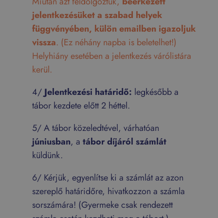
Miután azt feldolgoztuk,
beérkezett
jelentkezésüket a szabad helyek
függvényében, külön emailben igazoljuk
vissza
. (Ez néhány napba is beletelhet!)
Helyhiány esetében a jelentkezés várólistára
kerül.
4/
Jelentkezési határidő:
legkésőbb a
tábor kezdete előtt 2 héttel.
5/ A tábor közeledtével, várhatóan
júniusban
, a
tábor díjáról számlát
küldünk.
6/ Kérjük, egyenlítse ki a számlát az azon
szereplő határidőre, hivatkozzon a számla
sorszámára! (Gyermeke csak rendezett