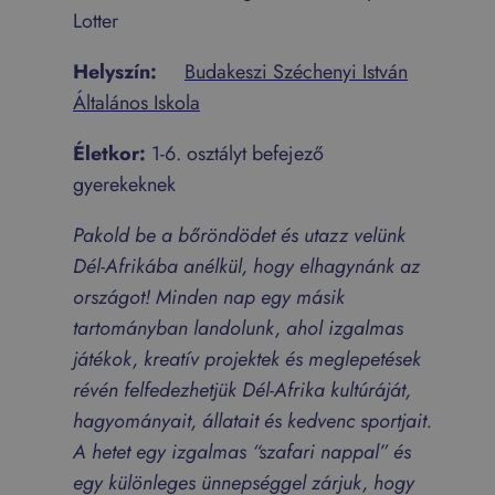
Lotter
Helyszín:
Budakeszi Széchenyi István
Általános Iskola
Életkor:
1-6. osztályt befejező
gyerekeknek
Pakold be a bőröndödet és utazz velünk
Dél-Afrikába anélkül, hogy elhagynánk az
országot! Minden nap egy másik
tartományban landolunk, ahol izgalmas
játékok, kreatív projektek és meglepetések
révén felfedezhetjük Dél-Afrika kultúráját,
hagyományait, állatait és kedvenc sportjait.
A hetet egy izgalmas “szafari nappal” és
egy különleges ünnepséggel zárjuk, hogy