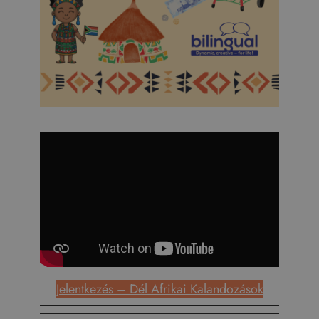
Jelentkezés – Dél Afrikai Kalandozások