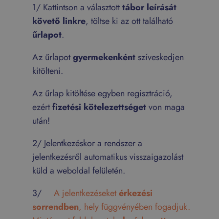
1/ Kattintson a választott
tábor leírását
követő linkre
, töltse ki az ott található
űrlapot
.
Az űrlapot
gyermekenként
szíveskedjen
kitölteni.
Az űrlap kitöltése egyben regisztráció,
ezért
fizetési kötelezettséget
von maga
után!
2/ Jelentkezéskor a rendszer a
jelentkezésről automatikus visszaigazolást
küld a weboldal felületén.
3/
A jelentkezéseket
érkezési
sorrendben
, hely függvényében fogadjuk.