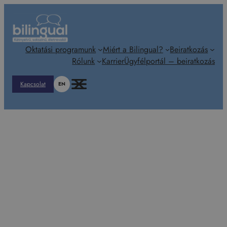
Ugrás
a
tartalomhoz
Oktatási programunk
Miért a Bilingual?
Beiratkozás
Rólunk
Karrier
Ügyfélportál – beiratkozás
Kapcsolat
EN