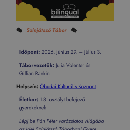
🎭
Színjátszó Tábor
🎭
Időpont:
2026. június 29. – július 3.
Táborvezetők:
Julia Volenter és
Gillian Rankin
Helyszín:
Óbudai Kulturális Központ
Életkor:
1-8. osztályt befejező
gyerekeknek
Lépj be Pán Péter varázslatos világába
az idei Színjátszó Táborban! Gyere,