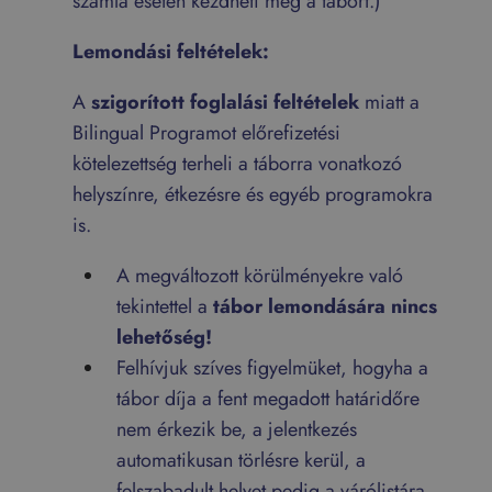
számla esetén kezdheti meg a tábort.)
Lemondási feltételek:
A
szigorított foglalási feltételek
miatt a
Bilingual Programot előrefizetési
kötelezettség terheli a táborra vonatkozó
helyszínre, étkezésre és egyéb programokra
is.
A megváltozott körülményekre való
tekintettel a
tábor lemondására nincs
lehetőség!
Felhívjuk szíves figyelmüket, hogyha a
tábor díja a fent megadott határidőre
nem érkezik be, a jelentkezés
automatikusan törlésre kerül, a
felszabadult helyet pedig a várólistára