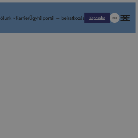
ólunk
Karrier
Ügyfélportál – beiratkozás
Kapcsolat
EN