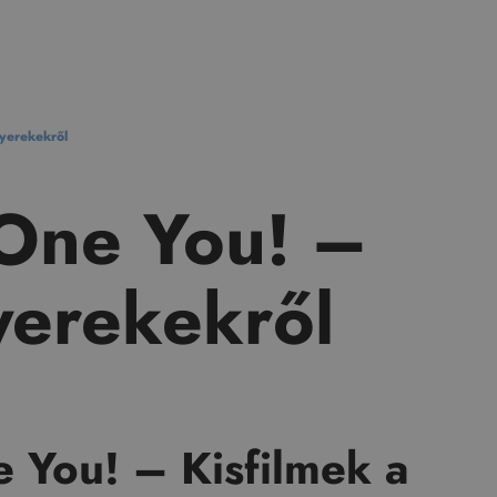
gyerekekről
 One You! –
yerekekről
e You! – Kisfilmek a