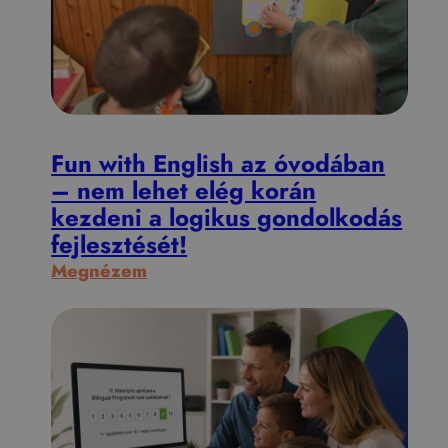
t
o
s
g
o
n
Fun with English az óvodában
d
– nem lehet elég korán
o
kezdeni a logikus gondolkodás
l
fejlesztését!
k
:
Megnézem
o
F
d
u
á
n
s
w
é
i
l
t
m