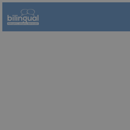
Ugrás
a
tartalomhoz