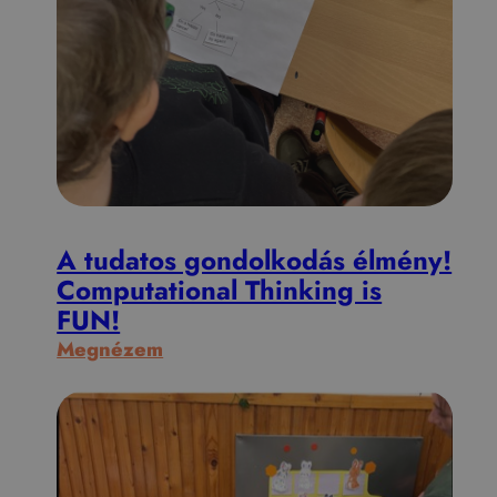
A tudatos gondolkodás élmény!
Computational Thinking is
FUN!
:
Megnézem
A
t
u
d
a