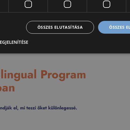
ÖSSZES ELUTASÍTÁSA
ÖSSZES 
EGJELENÍTÉSE
lingual Program
ban
dják el, mi teszi őket különlegessé.