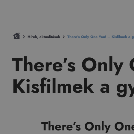
Hírek, aktualitások
There’s Only One You! – Kisfilmek a 
There’s Only
Kisfilmek a g
There’s Only On