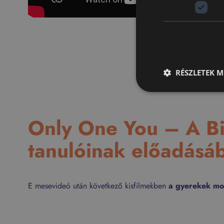
RÉSZLETEK M
Only One You – A Bi
tanulóinak előadásá
E mesevideó után következő kisfilmekben
a gyerekek mon