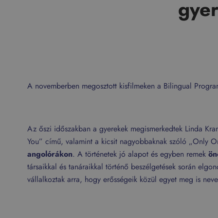
gyer
A novemberben megosztott kisfilmeken a Bilingual Progra
Az őszi időszakban a gyerekek megismerkedtek Linda Kranz
You” című, valamint a kicsit nagyobbaknak szóló „Only One
angolórákon
. A történetek jó alapot és egyben remek
ön
társaikkal és tanáraikkal történő beszélgetések során elg
vállalkoztak arra, hogy erősségeik közül egyet meg is nev