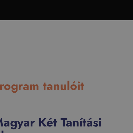
Program tanulóit
agyar Két Tanítási