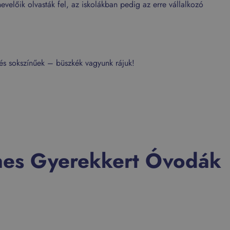
velőik olvasták fel, az iskolákban pedig az erre vállalkozó
 és sokszínűek – büszkék vagyunk rájuk!
nes Gyerekkert Óvodák