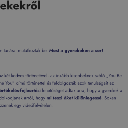
ekekről
m tanárai mutatkoztak be.
Most a gyerekeken a sor!
 két kedves történetével, az inkább kisebbeknek szóló „You Be
 You” című történettel és feldolgozták azok tanulságait az
értékelés-fejlesztési
lehetőséget adtak arra, hogy a gyerekek a
ondolkodjanak arról, hogy
mi teszi
őket
különlegessé
. Sokan
ezzenek egy videófelvételen.