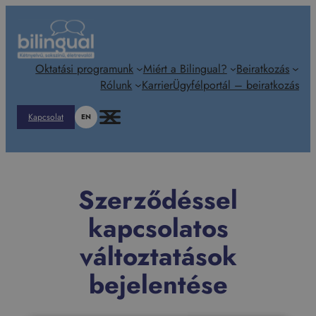
Ugrás
a
tartalomhoz
Oktatási programunk
Miért a Bilingual?
Beiratkozás
Rólunk
Karrier
Ügyfélportál – beiratkozás
Kapcsolat
EN
Szerződéssel
kapcsolatos
változtatások
bejelentése