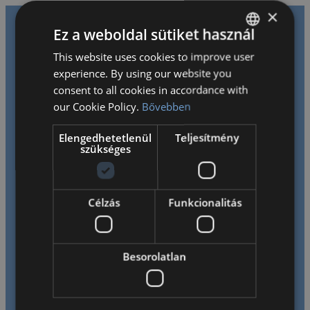
×
Ez a weboldal sütiket használ
This website uses cookies to improve user
HUNGARIAN
experience. By using our website you
ENGLISH
consent to all cookies in accordance with
our Cookie Policy.
Bővebben
Fáradhatatlanul dolgozunk azon, hogy gyermekeinknek
Elengedhetetlenül
Teljesítmény
szükséges
kihívásokkal teli, tanulást serkentő kétnyelvű környezetet
biztosítsunk, segítve őket a tanulás iránti szenvedély és
kreatív gondolkodás kialakításában, megalapozva ezzel
jövőbeli lehetőségeiket.
Célzás
Funkcionalitás
Besorolatlan