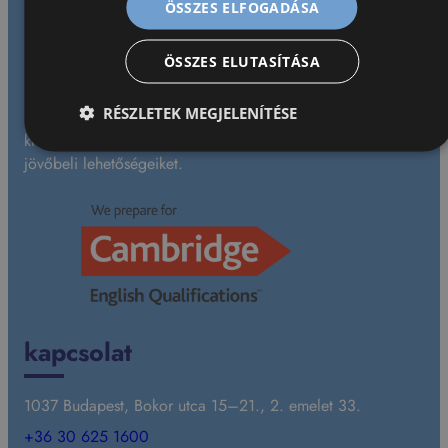
ÖSSZES ELFOGADÁSA
ÖSSZES ELUTASÍTÁSA
Fáradhatatlanul dolgozunk azon, hogy gyermekeinknek
kihívásokkal teli, tanulást serkentő kétnyelvű környezetet
RÉSZLETEK MEGJELENÍTÉSE
biztosítsunk, segítve őket a tanulás iránti szenvedély és
kreatív gondolkodás kialakításában, megalapozva ezzel
jövőbeli lehetőségeiket.
kapcsolat
1037 Budapest, Bokor utca 15–21., 2. emelet 33.
+36 30 625 1600