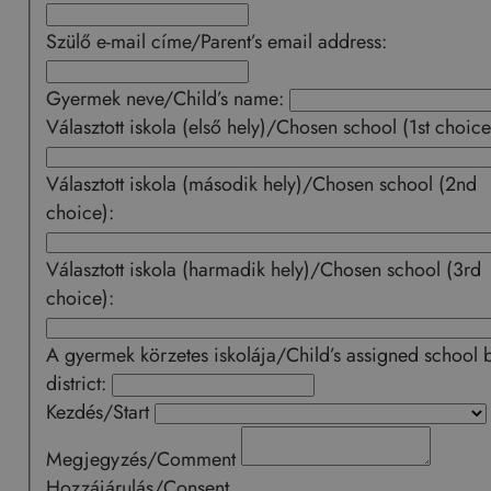
Szülő e-mail címe/Parent’s email address:
Gyermek neve/Child’s name:
Választott iskola (első hely)/Chosen school (1st choice
Választott iskola (második hely)/Chosen school (2nd
choice):
Választott iskola (harmadik hely)/Chosen school (3rd
choice):
A gyermek körzetes iskolája/Child’s assigned school 
district:
Kezdés/Start
Megjegyzés/Comment
Hozzájárulás/Consent