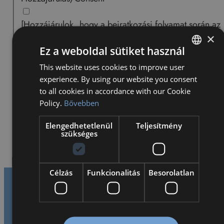
[Hozzájárulok, hogy a beiratkozási folyamat során az
×
általam megadott adatok a Partnerintézmény részére
Ez a weboldal sütiket használ
átadhatók. / I consent to the transfer of the data I have
given to the Partner Institution during the enrollment
This website uses cookies to improve user
HUNGARIAN
process.]
experience. By using our website you consent
ENGLISH
to all cookies in accordance with our Cookie
Adatkezelési hozzájárulás
Policy.
Bővebben
Hozzájárulok, hogy a(z) Bilingual Kétnyelvű Oktatá
Elengedhetetlenül
Teljesítmény
Nonprofit Kft.
CRM rendszerében
kezelje az adataima
szükséges
és elfogadom az
adatkezelési nyilatkozatot.
Célzás
Funkcionalitás
Besorolatlan