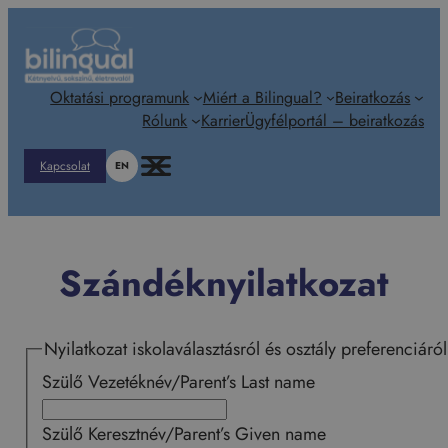
Ugrás
a
tartalomhoz
Oktatási programunk
Miért a Bilingual?
Beiratkozás
Rólunk
Karrier
Ügyfélportál – beiratkozás
Kapcsolat
EN
Szándéknyilatkozat
Nyilatkozat iskolaválasztásról és osztály preferenciáról
Szülő Vezetéknév/Parent’s Last name
Szülő Keresztnév/Parent’s Given name