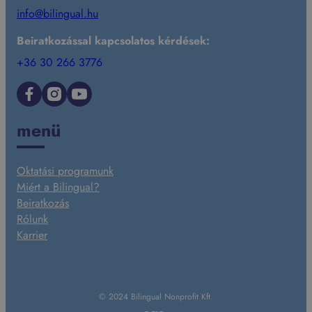
info@bilingual.hu
Beiratkozással kapcsolatos kérdések:
+36 30 266 3776
Facebook
Instagram
YouTube
menü
Oktatási programunk
Miért a Bilingual?
Beiratkozás
Rólunk
Karrier
© 2024 Bilingual Nonprofit Kft.