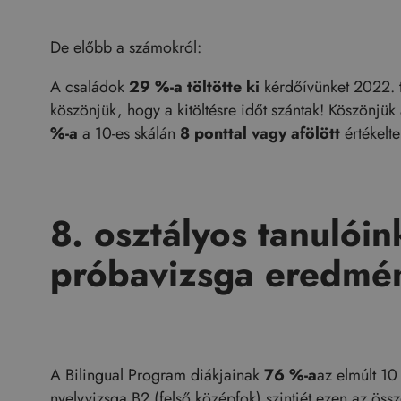
De előbb a számokról:
A családok
29 %-a töltötte ki
kérdőívünket 2022. 
köszönjük, hogy a kitöltésre időt szántak! Köszönjük
%-a
a 10-es skálán
8 ponttal vagy afölött
értékelte
8. osztályos tanulói
próbavizsga eredmé
A Bilingual Program diákjainak
76 %-a
az elmúlt 10
nyelvvizsga B2 (felső középfok) szintjét ezen az össz