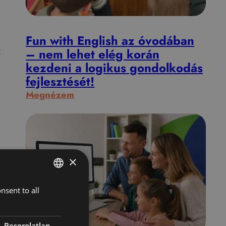
g
o
n
Fun with English az óvodában
d
z
– nem lehet elég korán
o
kezdeni a logikus gondolkodás
l
fejlesztését!
k
:
Megnézem
o
F
d
u
á
n
s
w
é
i
×
l
t
m
h
nsent to all
HUNGARIAN
é
E
n
ENGLISH
n
y
g
Besorolatlan