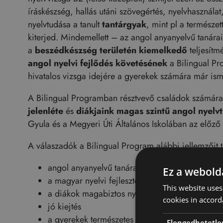
íráskészség, hallás utáni szövegértés, nyelvhasznál
nyelvtudása a tanult
tantárgyak
, mint pl a természe
kiterjed. Mindemellett – az angol anyanyelvű tanár
a
beszédkészség területén kiemelkedő
teljesítm
angol nyelvi fejlődés követésének
a Bilingual Pr
hivatalos vizsga idejére a gyerekek számára már isme
A Bilingual Programban résztvevő családok számár
jelenléte
és
diákjaink magas szintű angol nyel
Gyula és a Megyeri Úti Általános Iskolában az előző
A válaszadók a Bilingual Program alábbi jellemzőit t
angol anyanyelvű tanáraink jelenléte
Ez a webolda
a magyar nyelvi fejlesztés is adott
This website uses
a diákok magabiztos nyelvhasználata
cookies in accord
jó kiejtés
a gyerekek természetes érdeklődésére építő gya
Elengedhetetle