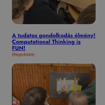
A tudatos gondolkodás élmény!
Computational Thinking is
FUN!
:
Megnézem
A
t
u
d
a
t
o
s