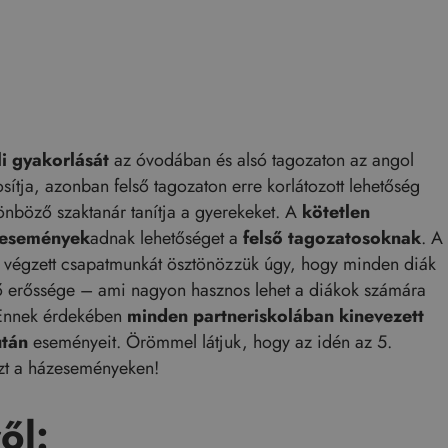
i gyakorlását
az óvodában és alsó tagozaton az angol
ítja, azonban felső tagozaton erre korlátozott lehetőség
önböző szaktanár tanítja a gyerekeket. A
kötetlen
események
adnak lehetőséget a
felső tagozatosoknak
. A
an végzett csapatmunkát ösztönözzük úgy, hogy minden diák
ő erőssége – ami nagyon hasznos lehet a diákok számára
 Ennek érdekében
minden partneriskolában
kinevezett
után
eseményeit. Örömmel látjuk, hogy az idén az 5.
szt a házeseményeken!
ől: