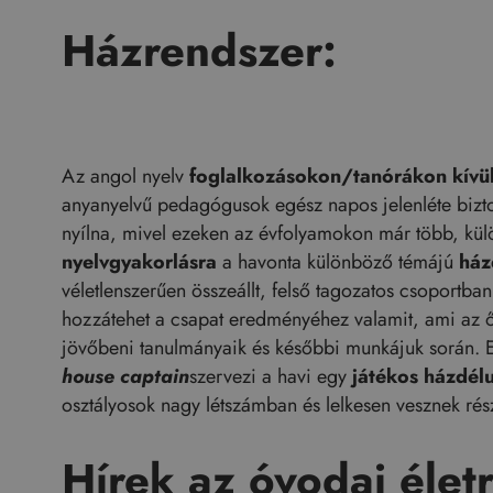
Házrendszer
:
Az angol nyelv
foglalkozásokon/tanórákon kívül
anyanyelvű pedagógusok egész napos jelenléte biztos
nyílna, mivel ezeken az évfolyamokon már több, kül
nyelvgyakorlásra
a havonta különböző témájú
ház
véletlenszerűen összeállt, felső tagozatos csoportb
hozzátehet a csapat eredményéhez valamit, ami az 
jövőbeni tanulmányaik és későbbi munkájuk során.
house captain
szervezi a havi egy
játékos házdél
osztályosok nagy létszámban és lelkesen vesznek ré
Hírek az óvodai életr