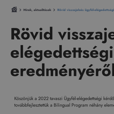
Hírek, aktualitások
Rövid visszajelzés ügyfél-elégedettsé
Rövid visszaje
elégedettség
eredményérő
Köszönjük a 2022 tavaszi Ügyfél-elégedettségi kérdő
továbbfejlesztettük a Bilingual Program néhány elem