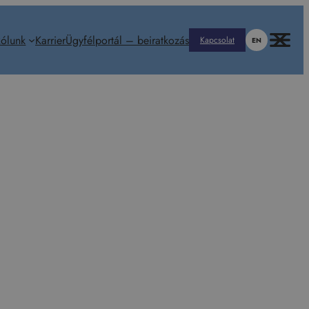
ólunk
Karrier
Ügyfélportál – beiratkozás
Kapcsolat
EN