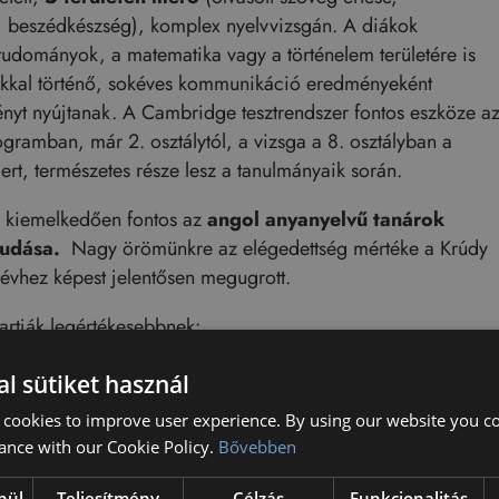
at, beszédkészség), komplex nyelvvizsgán. A diákok
ttudományok, a matematika vagy a történelem területére is
aikkal történő, sokéves kommunikáció eredményeként
ényt nyújtanak. A Cambridge tesztrendszer fontos eszköze a
ogramban, már 2. osztálytól, a vizsga a 8. osztályban a
rt, természetes része lesz a tanulmányaik során.
a kiemelkedően fontos az
angol anyanyelvű tanárok
vtudása.
Nagy örömünkre az elégedettség mértéke a Krúdy
 évhez képest jelentősen megugrott.
artják legértékesebbnek:
l sütiket használ
 cookies to improve user experience. By using our website you co
ance with our Cookie Policy.
Bővebben
korlati oktatás
nül
Teljesítmény
Célzás
Funkcionalitás