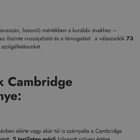
tavaszán, hasonló mértékben a korábbi évekhez –
 az őszinte visszajelzést és a támogatást: a válaszadók
73
 szolgáltatásunkat.
nk Cambridge
nye:
 évben elérte vagy akár túl is szárnyalta a Cambridge
etett,
5 területen mérő
(olvasott szöveg értése,