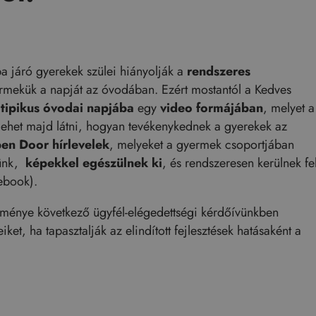
a járó gyerekek szülei hiányolják a
rendszeres
yermekük a napját az óvodában. Ezért mostantól a Kedves
y
tipikus óvodai napjába
egy
video formájában
, melyet a
 lehet majd látni, hogyan tevékenykednek a gyerekek az
en Door hírlevelek
, melyeket a gyermek csoportjában
ünk,
képekkel egészülnek ki
, és rendszeresen kerülnek fe
ebook).
edménye következő ügyfél-elégedettségi kérdőívünkben
t, ha tapasztalják az elindított fejlesztések hatásaként a