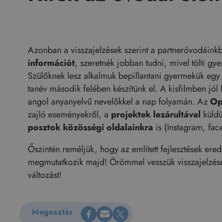
Azonban a visszajelzések szerint a partneróvodáinkb
információt
, szeretnék jobban tudni, mivel tölti g
Szülőknek lesz alkalmuk bepillantani gyermekük eg
tanév második felében készítünk el. A kisfilmben jól
angol anyanyelvű nevelőkkel a nap folyamán. Az
Op
zajló eseményekről, a
projektek lezárultával
küld
posztok közösségi oldalainkra
is (Instagram, fac
Őszintén reméljük, hogy az említett fejlesztések er
megmutatkozik majd! Örömmel vesszük visszajelzéseike
változást!
Megosztás Facebookon
Küldés e-mailen
Megosztás X-en
Megosztás