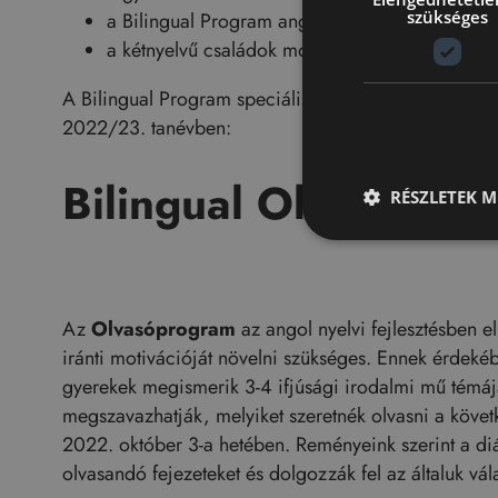
szükséges
a Bilingual Program angol anyanyelvű tanárain
a kétnyelvű családok modellje / párban tanítás
A Bilingual Program speciális elemeiről kapott vissza
2022/23. tanévben:
Bilingual Olvasópro
RÉSZLETEK M
Az
Olvasóprogram
az angol nyelvi fejlesztésben e
iránti motivációját növelni szükséges. Ennek érdek
gyerekek megismerik 3-4 ifjúsági irodalmi mű témájá
megszavazhatják, melyiket szeretnék olvasni a követk
2022. október 3-a hetében. Reményeink szerint a diá
olvasandó fejezeteket és dolgozzák fel az általuk vála