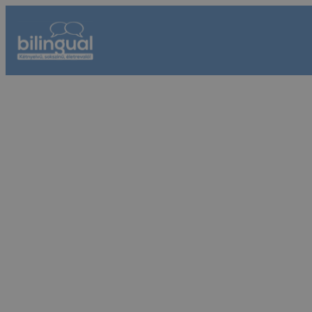
Ugrás
a
tartalomhoz