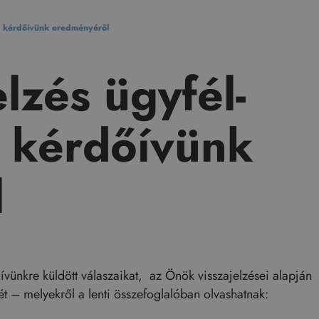
gi kérdőívünk eredményéről
lzés ügyfél-
i kérdőívünk
l
ívünkre küldött válaszaikat, az Önök visszajelzései alapján
ét – melyekről a lenti összefoglalóban olvashatnak: