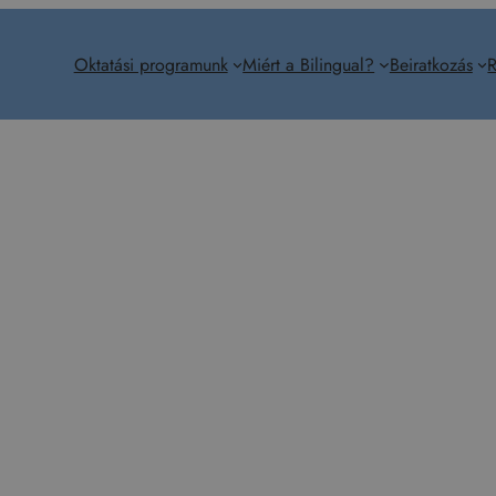
Oktatási programunk
Miért a Bilingual?
Beiratkozás
R