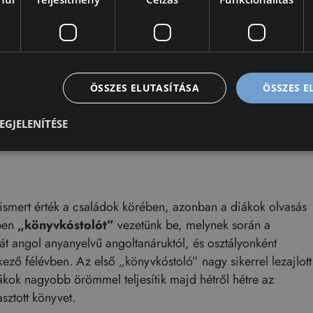
ak másfajta világnézete és módszertana
jelzések alapján az alábbi újításokat vezetjük be a
ÖSSZES ELUTASÍTÁSA
ÖSSZES 
gram
:
EGJELENÍTÉSE
lismert érték a családok körében, azonban a diákok olvasás
ében
„könyvkóstolót”
vezetünk be, melynek során a
t angol anyanyelvű angoltanáruktól, és osztályonként
ező félévben. Az első „könyvkóstoló” nagy sikerrel lezajlott
kok nagyobb örömmel teljesítik majd hétről hétre az
sztott könyvet.