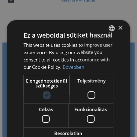
készítése – Váradi
×
Ez a weboldal sütiket használ
This website uses cookies to improve user
HUNGARIAN
experience. By using our website you
ENGLISH
consent to all cookies in accordance with
our Cookie Policy.
Bővebben
Elengedhetetlenül
Teljesítmény
szükséges
Fáradhatatlanul dolgozunk azon, hogy gyermekeinknek
kihívásokkal teli, tanulást serkentő kétnyelvű környezetet
Célzás
Funkcionalitás
biztosítsunk, segítve őket a tanulás iránti szenvedély és
kreatív gondolkodás kialakításában, megalapozva ezzel
jövőbeli lehetőségeiket.
Besorolatlan