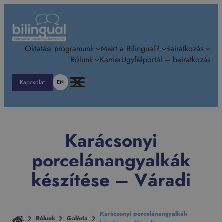
Ugrás
a
tartalomhoz
Oktatási programunk
Miért a Bilingual?
Beiratkozás
Rólunk
Karrier
Ügyfélportál – beiratkozás
Kapcsolat
EN
Karácsonyi
porcelánangyalkák
készítése – Váradi
Karácsonyi porcelánangyalkák
Rólunk
Galéria