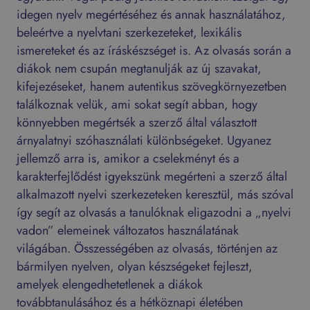
idegen nyelv megértéséhez és annak használatához,
beleértve a nyelvtani szerkezeteket, lexikális
ismereteket és az íráskészséget is. Az olvasás során a
diákok nem csupán megtanulják az új szavakat,
kifejezéseket, hanem autentikus szövegkörnyezetben
találkoznak velük, ami sokat segít abban, hogy
könnyebben megértsék a szerző által választott
árnyalatnyi szóhasználati különbségeket. Ugyanez
jellemző arra is, amikor a cselekményt és a
karakterfejlődést igyekszünk megérteni a szerző által
alkalmazott nyelvi szerkezeteken keresztül, más szóval
így segít az olvasás a tanulóknak eligazodni a „nyelvi
vadon” elemeinek változatos használatának
világában. Összességében az olvasás, történjen az
bármilyen nyelven, olyan készségeket fejleszt,
amelyek elengedhetetlenek a diákok
továbbtanulásához és a hétköznapi életében