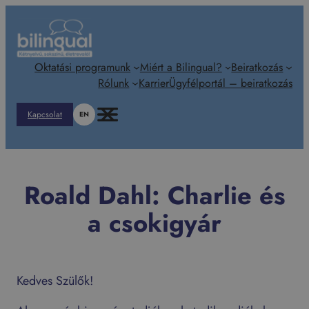
Ugrás
a
tartalomhoz
Oktatási programunk
Miért a Bilingual?
Beiratkozás
Rólunk
Karrier
Ügyfélportál – beiratkozás
Kapcsolat
EN
Roald Dahl: Charlie és
a csokigyár
Kedves Szülők!