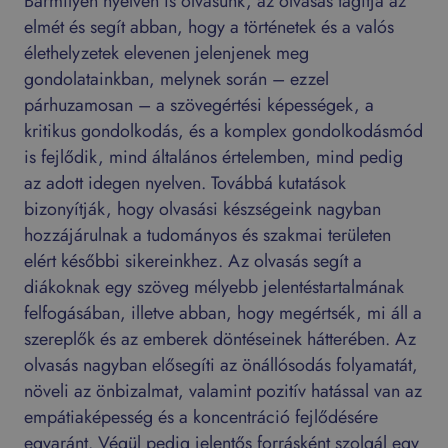
Bármilyen nyelven is olvasunk, az olvasás tágítja az
elmét és segít abban, hogy a történetek és a valós
élethelyzetek elevenen jelenjenek meg
gondolatainkban, melynek során – ezzel
párhuzamosan – a szövegértési képességek, a
kritikus gondolkodás, és a komplex gondolkodásmód
is fejlődik, mind általános értelemben, mind pedig
az adott idegen nyelven. Továbbá kutatások
bizonyítják, hogy olvasási készségeink nagyban
hozzájárulnak a tudományos és szakmai területen
elért későbbi sikereinkhez. Az olvasás segít a
diákoknak egy szöveg mélyebb jelentéstartalmának
felfogásában, illetve abban, hogy megértsék, mi áll a
szereplők és az emberek döntéseinek hátterében. Az
olvasás nagyban elősegíti az önállósodás folyamatát,
növeli az önbizalmat, valamint pozitív hatással van az
empátiaképesség és a koncentráció fejlődésére
egyaránt. Végül pedig jelentős forrásként szolgál egy