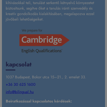
kihívásokkal teli, tanulást serkentő kétnyelvű környezetet
biztosítsunk, segítve őket a tanulás iránti szenvedély és
kreatív gondolkodás kialakításában, megalapozva ezzel
jövőbeli lehetőségeiket.
kapcsolat
1037 Budapest, Bokor utca 15–21., 2. emelet 33.
+36 30 625 1600
info@bilingual.hu
Beiratkozással kapcsolatos kérdések: