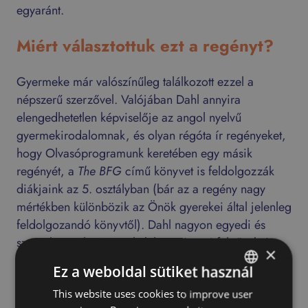
egyaránt.
Miért választottuk ezt a regényt?
Gyermeke már valószínűleg találkozott ezzel a
népszerű szerzővel. Valójában Dahl annyira
elengedhetetlen képviselője az angol nyelvű
gyermekirodalomnak, és olyan régóta ír regényeket,
hogy Olvasóprogramunk keretében egy másik
regényét, a
The BFG
című könyvet is feldolgozzák
diákjaink az 5. osztályban (bár az a regény nagy
mértékben különbözik az Önök gyerekei által jelenleg
feldolgozandó könyvtől). Dahl nagyon egyedi és
szeszélyes stílusú, amely lehetővé teszi felnőttek és
×
gyerekek számára is, hogy fantasztikus világokban
Ez a weboldal sütiket használ
merüljenek el. Ez a regény az egyik legnépszerűbb
This website uses cookies to improve user
HUNGARIAN
alkotása, és számos díjjal is kitüntették, elnyerte