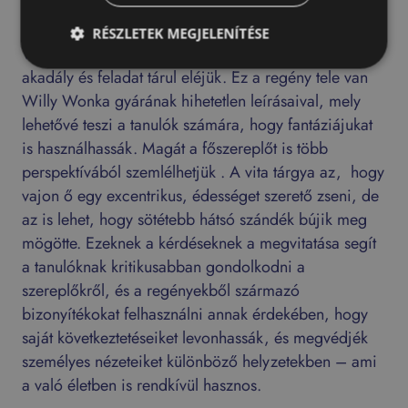
lehetőséget kap. Ahogy a gyerekek egy varázslatos
csokoládé-üzembe lépnek az excentrikus Willy
RÉSZLETEK MEGJELENÍTÉSE
Wonka vezetésével, rengeteg színes és izgalmas
akadály és feladat tárul eléjük. Ez a regény tele van
Willy Wonka gyárának hihetetlen leírásaival, mely
lehetővé teszi a tanulók számára, hogy fantáziájukat
is használhassák. Magát a főszereplőt is több
perspektívából szemlélhetjük . A vita tárgya az, hogy
vajon ő egy excentrikus, édességet szerető zseni, de
az is lehet, hogy sötétebb hátsó szándék bújik meg
mögötte. Ezeknek a kérdéseknek a megvitatása segít
a tanulóknak kritikusabban gondolkodni a
szereplőkről, és a regényekből származó
bizonyítékokat felhasználni annak érdekében, hogy
saját következtetéseiket levonhassák, és megvédjék
személyes nézeteiket különböző helyzetekben – ami
a való életben is rendkívül hasznos.