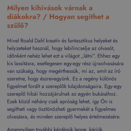
Milyen kihívások várnak a
diákokra? / Hogyan segíthet a
szülő?
Mivel Roald Dahl kreatív és fantasztikus helyeket és
helyzeteket használ, hogy lebilincselje az olvasót,
időnként nehéz lehet ezt a világot „látni”. Ehhez egy
kis lassításra, esetlegesen egy-egy rész újraolvasására
van szükség, hogy megérthessük, mi az, amit az író
szeretne, hogy észrevegyünk. Ez a regény különös
figyelmet fordít a szereplők tulajdonságaira. Egy-egy
szereplő hibái hozzájárulnak az egyén bukásához.
Ezek közül néhány csak apróság lehet, így Ön is
segítheti vagy ösztönözheti gyermekét a figyelmes
olvasásra, és minden szereplő helyes értelmezésére.
Amennyiben további kérdésük lenne, kérjük,