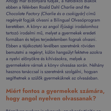
Ahogy már bizonyára tudják, a hatodikos diákok
ebben a félévben Roald Dahl
Charlie and the
Chocolate Factory
(Charlie és a csokigyár)
című
regényét fogják olvasni a Bilingual Olvasóprogram
keretében. A könyv az angol ifjúsági irodalomhoz
tartozó irodalmi mű, melyet a gyermekek eredeti
formában és teljes terjedelemben fognak olvasni.
Ebben a tájékoztató levélben szeretnénk röviden
bemutatni a regényt, külön hangsúlyt fektetve azokra
a nyelvi előnyökre és kihívásokra, melyek a
gyermekekre várnak a könyv olvasása során. Néhány
hasznos tanáccsal is szeretnénk szolgálni, hogyan
segíthetnek a szülők gyermeküknek az olvasásban.
Miért fontos a gyermekek számára,
hogy angol nyelven olvassanak?