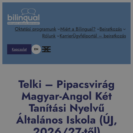
Ugrás
a
tartalomhoz
Oktatási programunk
Miért a Bilingual?
Beiratkozás
Rólunk
Karrier
Ügyfélportál – beiratkozás
Kapcsolat
EN
Telki – Pipacsvirág
Magyar-Angol Két
Tanítási Nyelvű
Általános Iskola (ÚJ,
2026/27-től)