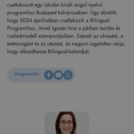
csatlakozott egy iskolán kívüli angol nyelvű
programhoz Budapest külvárosában. Úgy döntött,
hogy 2024 áprilisában csatlakozik a Bilingual
Programhoz, mivel igazán hisz a párban tanítás és
családmodell szempontjaiban. Szereti az olvasást, a
testmozgást és az utazást, és nagyon izgatottan várja,
hogy elkezdhesse Bilingual-kalandját.
Megosztás Facebookon
Küldés e-mailen
Megosztás X-en
Megosztás