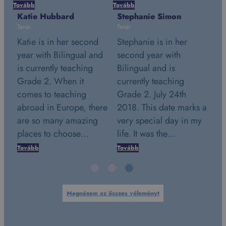
Tovább
Tovább
Tan
Katie Hubbard
Stephanie Simon
Na
Tanár
Tanár
Sc
Katie is in her second
Stephanie is in her
du
year with Bilingual and
second year with
e
Bi
is currently teaching
Bilingual and is
20
Grade 2. When it
currently teaching
g
Hu
comes to teaching
Grade 2. July 24th
en
wi
abroad in Europe, there
2018. This date marks a
my
are so many amazing
very special day in my
te
places to choose…
life. It was the…
c
Tovább
Tovább
To
Megnézem az összes véleményt