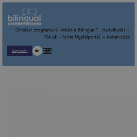
Ugrás
a
tartalomhoz
Oktatási programunk
Miért a Bilingual?
Beiratkozás
Rólunk
Karrier
Ügyfélportál – beiratkozás
Kapcsolat
EN