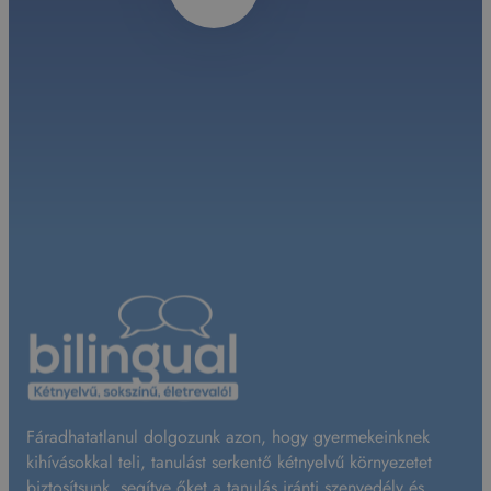
Fáradhatatlanul dolgozunk azon, hogy gyermekeinknek
kihívásokkal teli, tanulást serkentő kétnyelvű környezetet
biztosítsunk, segítve őket a tanulás iránti szenvedély és