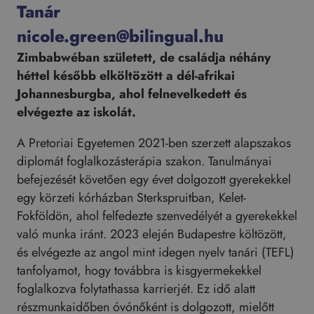
Tanár
nicole.green@bilingual.hu
Zimbabwéban született, de családja néhány
héttel később elköltözött a dél-afrikai
Johannesburgba, ahol felnevelkedett és
elvégezte az iskolát.
A Pretoriai Egyetemen 2021-ben szerzett alapszakos
diplomát foglalkozásterápia szakon. Tanulmányai
befejezését követően egy évet dolgozott gyerekekkel
egy körzeti kórházban Sterkspruitban, Kelet-
Fokföldön, ahol felfedezte szenvedélyét a gyerekekkel
való munka iránt. 2023 elején Budapestre költözött,
és elvégezte az angol mint idegen nyelv tanári (TEFL)
tanfolyamot, hogy továbbra is kisgyermekekkel
foglalkozva folytathassa karrierjét. Ez idő alatt
részmunkaidőben óvónőként is dolgozott, mielőtt