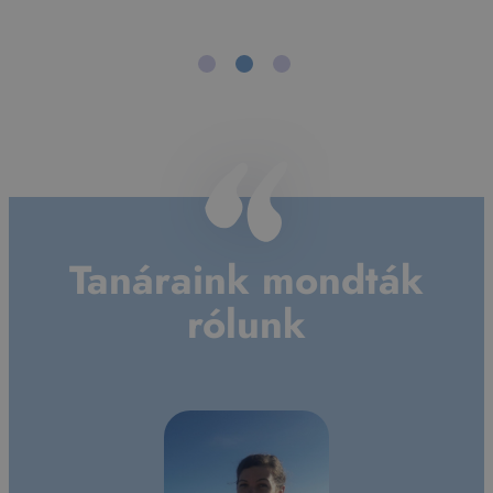
Adam
Whitcroft
Tanáraink mondták
rólunk