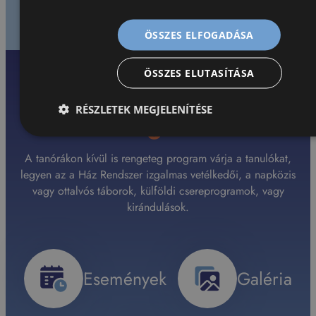
ÖSSZES ELFOGADÁSA
ÖSSZES ELUTASÍTÁSA
RÉSZLETEK MEGJELENÍTÉSE
Közösségi életünk
A tanórákon kívül is rengeteg program várja a tanulókat,
legyen az a Ház Rendszer izgalmas vetélkedői, a napközis
vagy ottalvós táborok, külföldi csereprogramok, vagy
kirándulások.
Események
Galéria