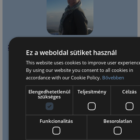
Tovább
Ez a weboldal sütiket használ
Natasha Hill
Tov
Tanár
This website uses cookies to improve user experienc
HUN
Ka
Natasha taught Math, Science and Music during
By using our website you consent to all cookies in
ENG
Tan
accordance with our Cookie Policy.
Bővebben
her time with Bilingual, through June 2019. Moving
nd
Ka
to Hungary and teaching with Bilingual has been
is
cu
Elengedhetetlenül
Teljesítmény
Célzás
my first experience teaching abroad. I can…
szükséges
te
Tovább
am
To
Funkcionalitás
Besorolatlan
Megnézem az összes véleményt