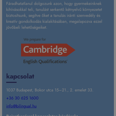
Fáradhatatlanul dolgozunk azon, hogy gyermekeinknek
kihívásokkal teli, tanulást serkentő kétnyelvű környezetet
biztosítsunk, segítve őket a tanulás iránti szenvedély és
kreatív gondolkodás kialakításában, megalapozva ezzel
jövőbeli lehetőségeiket.
kapcsolat
1037 Budapest, Bokor utca 15–21., 2. emelet 33.
+36 30 625 1600
info@bilingual.hu