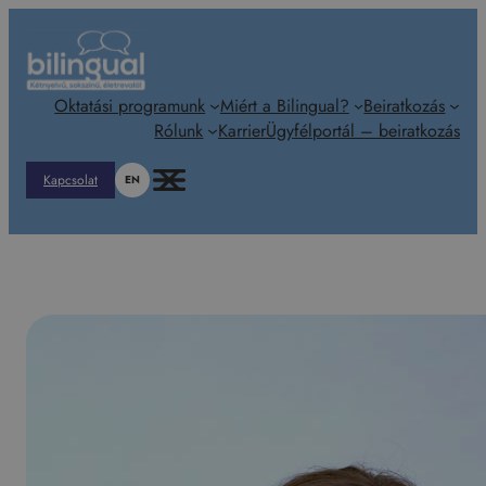
Ugrás
a
tartalomhoz
Oktatási programunk
Miért a Bilingual?
Beiratkozás
Rólunk
Karrier
Ügyfélportál – beiratkozás
Kapcsolat
EN