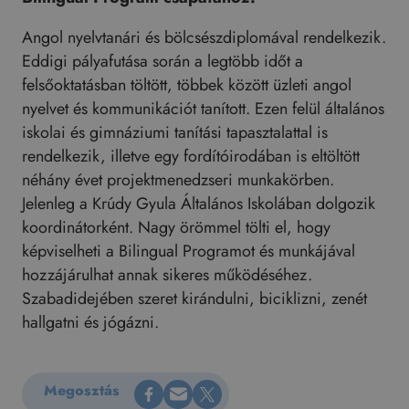
Angol nyelvtanári és bölcsészdiplomával rendelkezik.
Eddigi pályafutása során a legtöbb időt a
felsőoktatásban töltött, többek között üzleti angol
nyelvet és kommunikációt tanított. Ezen felül általános
iskolai és gimnáziumi tanítási tapasztalattal is
rendelkezik, illetve egy fordítóirodában is eltöltött
néhány évet projektmenedzseri munkakörben.
Jelenleg a Krúdy Gyula Általános Iskolában dolgozik
koordinátorként. Nagy örömmel tölti el, hogy
képviselheti a Bilingual Programot és munkájával
hozzájárulhat annak sikeres működéséhez.
Szabadidejében szeret kirándulni, biciklizni, zenét
hallgatni és jógázni.
Megosztás Facebookon
Küldés e-mailen
Megosztás X-en
Megosztás