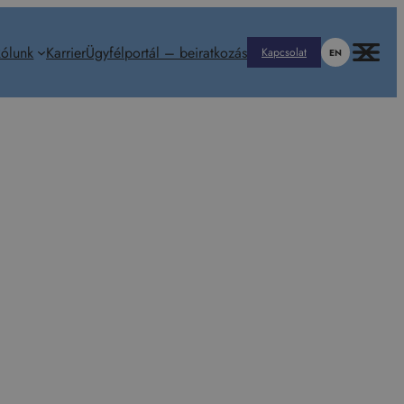
ólunk
Karrier
Ügyfélportál – beiratkozás
Kapcsolat
EN
lerk
troom-i North-West University-n szerzett diplomát