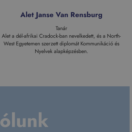
Alet Janse Van Rensburg
Tanár
Alet a dél-afrikai Cradock-ban nevelkedett, és a North-
West Egyetemen szerzett diplomát Kommunikáció és
Nyelvek alapképzésben.
:
Alet
Janse
Van
Rensburg
rólunk