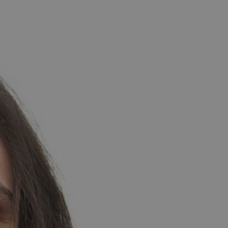
 (utóbbit kitüntetéssel).
ályfőnöke lesz. Mély szenvedélye a különböző kultúrák,
és sokszínű érdeklődési köre gazdagítja tanári
mi környezet kialakulását.