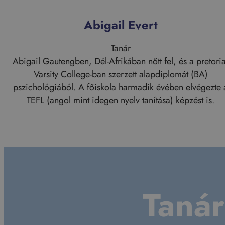
Abigail Evert
Tanár
Abigail Gautengben, Dél-Afrikában nőtt fel, és a pretoria
Varsity College-ban szerzett alapdiplomát (BA)
pszichológiából. A főiskola harmadik évében elvégezte 
TEFL (angol mint idegen nyelv tanítása) képzést is.
:
Abigail
Evert
Tanár