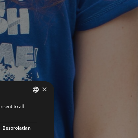
×
nsent to all
HUNGARIAN
ENGLISH
Besorolatlan