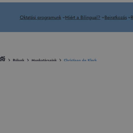
Oktatási programunk
Miért a Bilingual?
Beiratkozás
R
Rólunk
Munkatársaink
Christiaan de Klerk
Christiaan de K
Tanár
hristiaan, a 24 éves dél-afrikai pedagógus a Potchefs