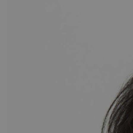
k
C
z
t