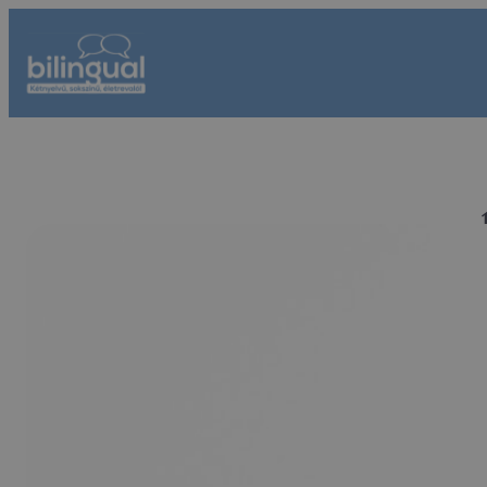
Ugrás
a
tartalomhoz
C