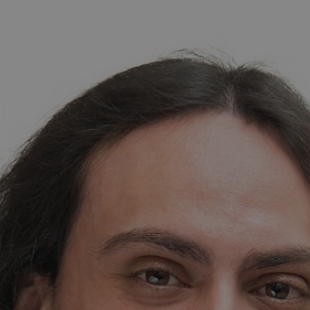
ommunikációból és felsőfokú vállalati kommunikációból
hristiaan ettől az évtől az 1. osztály angol anyanyelvű oszt
enék és nyelvek felfedezése. Christiaan tudományos háttere 
evékenységét, elősegítve a dinamikus és befogadó osztályter
Megosztás Facebookon
Küldés e-mailen
Megosztás X-en
Megosztás