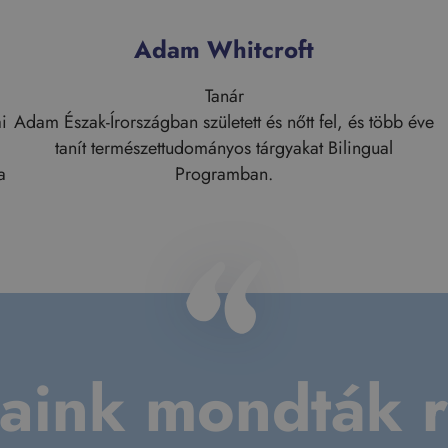
Adam Whitcroft
Tanár
i
Adam Észak-Írországban született és nőtt fel, és több éve
tanít természettudományos tárgyakat Bilingual
a
Programban.
:
Adam
Whitcroft
aink mondták 