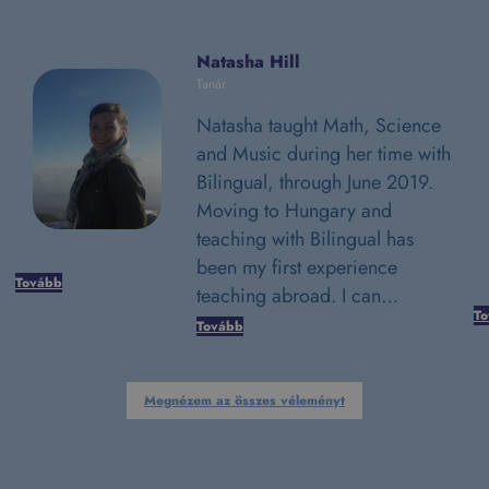
Natasha Hill
Tanár
Natasha taught Math, Science
and Music during her time with
Bilingual, through June 2019.
Moving to Hungary and
teaching with Bilingual has
been my first experience
Tovább
teaching abroad. I can…
T
Tovább
Megnézem az összes véleményt