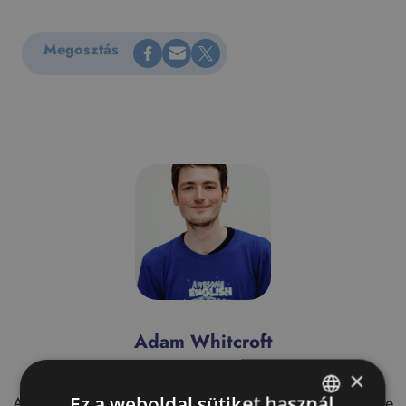
Megosztás Facebookon
Küldés e-mailen
Megosztás X-en
Megosztás
Adam Whitcroft
×
Tanár
Ez a weboldal sütiket használ
i
Adam Észak-Írországban született és nőtt fel, és több éve