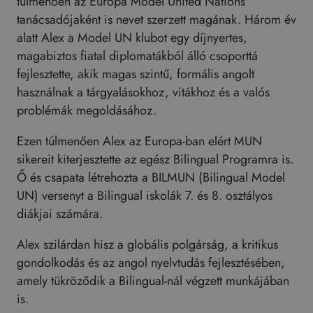
túlmenően az Europa Model United Nations
tanácsadójaként is nevet szerzett magának. Három év
alatt Alex a Model UN klubot egy díjnyertes,
magabiztos fiatal diplomatákból álló csoporttá
fejlesztette, akik magas szintű, formális angolt
használnak a tárgyalásokhoz, vitákhoz és a valós
problémák megoldásához.
Ezen túlmenően Alex az Europa-ban elért MUN
sikereit kiterjesztette az egész Bilingual Programra is.
Ő és csapata létrehozta a BILMUN (Bilingual Model
UN) versenyt a Bilingual iskolák 7. és 8. osztályos
diákjai számára.
Alex szilárdan hisz a globális polgárság, a kritikus
gondolkodás és az angol nyelvtudás fejlesztésében,
amely tükröződik a Bilingual-nál végzett munkájában
is.