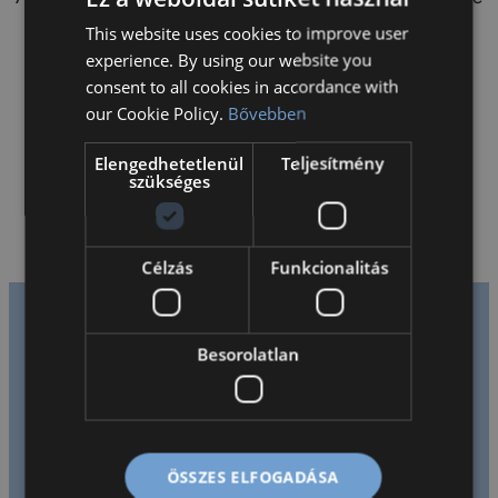
tanít természettudományos tárgyakat Bilingual
This website uses cookies to improve user
HUNGARIAN
a
Programban.
experience. By using our website you
ENGLISH
:
consent to all cookies in accordance with
Adam
our Cookie Policy.
Bővebben
Whitcroft
Elengedhetetlenül
Teljesítmény
szükséges
Célzás
Funkcionalitás
Tanáraink mondták
Besorolatlan
rólunk
ÖSSZES ELFOGADÁSA