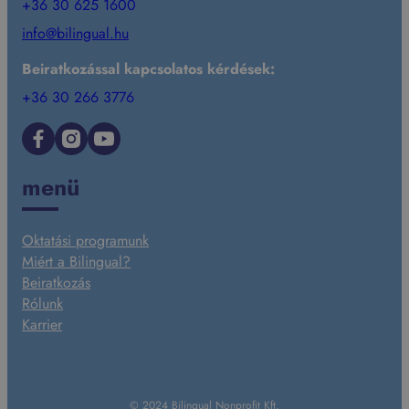
+36 30 625 1600
info@bilingual.hu
Beiratkozással kapcsolatos kérdések:
+36 30 266 3776
Facebook
Instagram
YouTube
menü
Oktatási programunk
Miért a Bilingual?
Beiratkozás
Rólunk
Karrier
© 2024 Bilingual Nonprofit Kft.