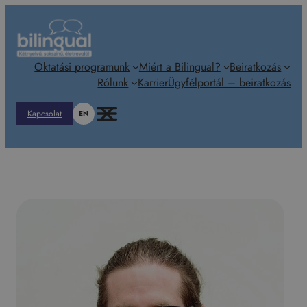
Ugrás
a
tartalomhoz
Oktatási programunk
Miért a Bilingual?
Beiratkozás
Rólunk
Karrier
Ügyfélportál – beiratkozás
Kapcsolat
EN