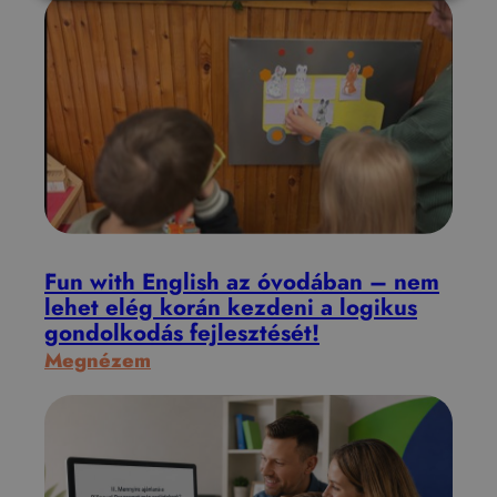
t
u
d
a
t
o
s
g
o
n
Fun with English az óvodában – nem
d
lehet elég korán kezdeni a logikus
gondolkodás fejlesztését!
o
:
Megnézem
l
F
k
u
o
n
d
w
á