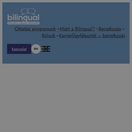
Ugrás
a
tartalomhoz
Oktatási programunk
Miért a Bilingual?
Beiratkozás
Rólunk
Karrier
Ügyfélportál – beiratkozás
Kapcsolat
EN