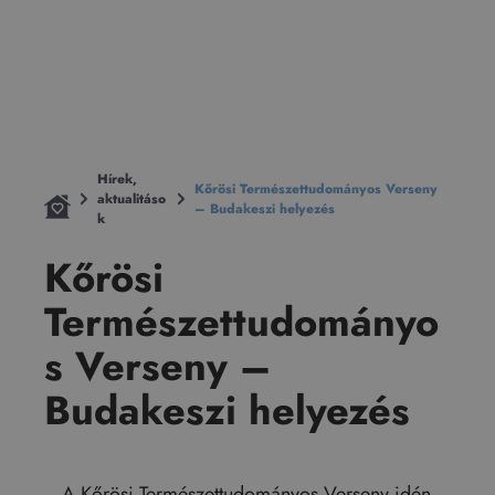
Hírek,
Kőrösi Természettudományos Verseny
aktualitáso
– Budakeszi helyezés
k
Kőrösi
Természettudományo
s Verseny –
Budakeszi helyezés
A Kőrösi Természettudományos Verseny idén