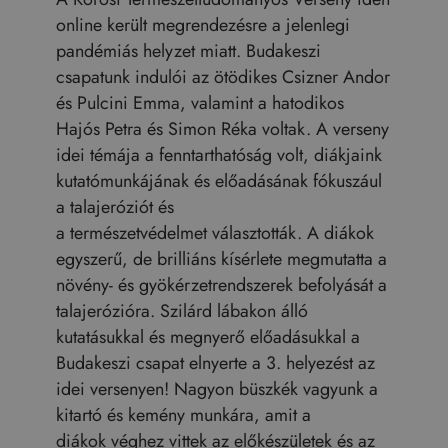
online került megrendezésre a jelenlegi
pandémiás helyzet miatt. Budakeszi
csapatunk indulói az ötödikes Csizner Andor
és Pulcini Emma, valamint a hatodikos
Hajós Petra és Simon Réka voltak. A verseny
idei témája a fenntarthatóság volt, diákjaink
kutatómunkájának és előadásának fókuszául
a talajeróziót és
a természetvédelmet választották. A diákok
egyszerű, de brilliáns kísérlete megmutatta a
növény- és gyökérzetrendszerek befolyását a
talajerózióra. Szilárd lábakon álló
kutatásukkal és megnyerő előadásukkal a
Budakeszi csapat elnyerte a 3. helyezést az
idei versenyen! Nagyon büszkék vagyunk a
kitartó és kemény munkára, amit a
diákok véghez vittek az előkészületek és az