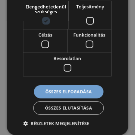
Elengedhetetlenül
Teljesítmény
szükséges
Célzás
Funkcionalitás
Besorolatlan
ÖSSZES ELFOGADÁSA
A tudatos gondolkodás élmény!
ÖSSZES ELUTASÍTÁSA
Computational Thinking is FUN!
:
Megnézem
RÉSZLETEK MEGJELENÍTÉSE
A