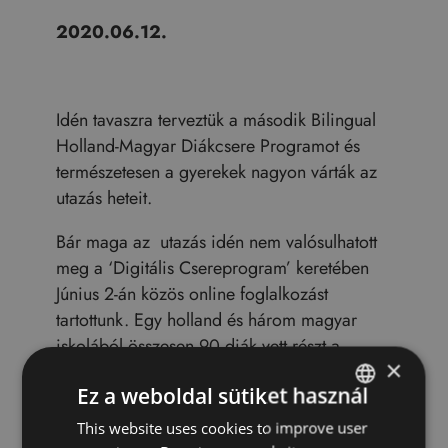
2020.06.12.
Idén tavaszra terveztük a második Bilingual
Holland-Magyar Diákcsere Programot és
természetesen a gyerekek nagyon várták az
utazás heteit.
Bár maga az utazás idén nem valósulhatott
meg a ‘Digitális Csereprogram’ keretében
Június 2-án közös online foglalkozást
tartottunk. Egy holland és három magyar
iskolából összesen 90 diák vett részt a
×
foglalkozáson, ahol a cél egymás
Ez a weboldal sütiket használ
kultúrájának és a korlátozások alatti
élethelyzetének megismerése volt.
This website uses cookies to improve user
HUNGARIAN