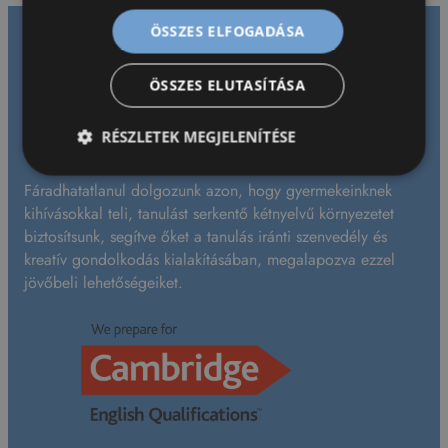
ÖSSZES ELFOGADÁSA
ÖSSZES ELUTASÍTÁSA
RÉSZLETEK MEGJELENÍTÉSE
Fáradhatatlanul dolgozunk azon, hogy gyermekeinknek
kihívásokkal teli, tanulást serkentő kétnyelvű környezetet
biztosítsunk, segítve őket a tanulás iránti szenvedély és
kreatív gondolkodás kialakításában, megalapozva ezzel
jövőbeli lehetőségeiket.