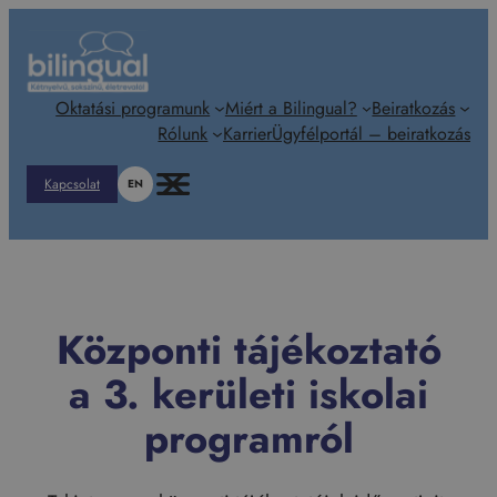
Ugrás
a
tartalomhoz
Oktatási programunk
Miért a Bilingual?
Beiratkozás
Rólunk
Karrier
Ügyfélportál – beiratkozás
Kapcsolat
EN
Központi tájékoztató
a 3. kerületi iskolai
programról