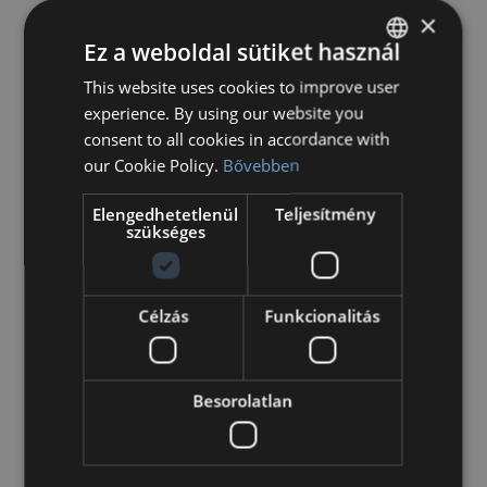
×
Ez a weboldal sütiket használ
This website uses cookies to improve user
HUNGARIAN
experience. By using our website you
ENGLISH
Gyakran ismételt
consent to all cookies in accordance with
kérdések
our Cookie Policy.
Bővebben
Elengedhetetlenül
Teljesítmény
szükséges
Célzás
Funkcionalitás
Kapcsolatfelvétel
, beiratkozás
Besorolatlan