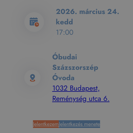
2026. március 24.
kedd
17:00
Óbudai
Százszorszép
Óvoda
1032 Budapest,
Reménység utca 6.
Jelentkezem
Jelentkezés menete