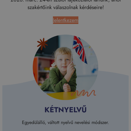
szakértőink válaszolnak kérdéseire!
Jelentkezem
KÉTNYELVŰ
Eg
Egyedülálló, váltott nyelvű nevelési módszer.
t.