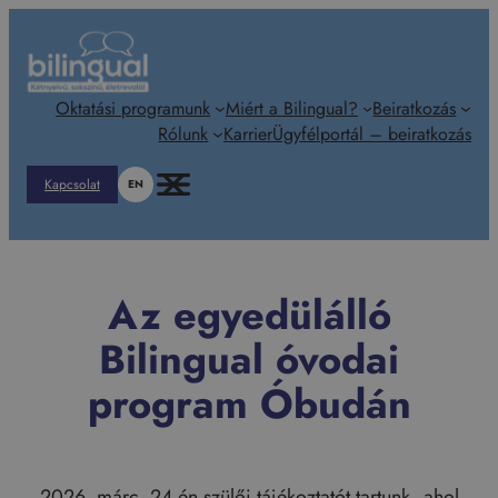
Ugrás
a
tartalomhoz
Oktatási programunk
Miért a Bilingual?
Beiratkozás
Rólunk
Karrier
Ügyfélportál – beiratkozás
Kapcsolat
EN
Az egyedülálló
Bilingual óvodai
program Óbudán
2026. márc. 24-én szülői tájékoztatót tartunk, ahol