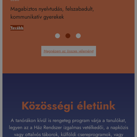
Magabiztos nyelvtudás, felszabadult,
Mi
kommunikatív gyerekek
To
Tovább
Megnézem az összes véleményt
Közösségi életünk
A tanórákon kívül is rengeteg program várja a tanulókat,
legyen az a Ház Rendszer izgalmas vetélkedői, a napközis
vagy ottalvós táborok, külföldi csereprogramok, vagy