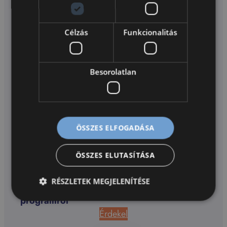
Célzás
Funkcionalitás
Besorolatlan
Bilingual óvodai bemutatkozó
ÖSSZES ELFOGADÁSA
ÖSSZES ELUTASÍTÁSA
RÉSZLETEK MEGJELENÍTÉSE
Újpest TV riport a Bilingual óvodai
programról
Érdekel