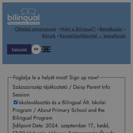
Ugrás
a
tartalomhoz
Oktatási programunk
Miért a Bilingual?
Beiratkozás
Rólunk
Karrier
Ügyfélportál – beiratkozás
Kapcsolat
EN
Foglalja le a helyét most! Sign up now!
Százszorszép tájékoztató / Daisy Parent Info
Session
Iskolaválasztás és a Bilingual Ált. Iskolai
Program / About Primary School and the
Bilingual Program
[Időpont Date: 2024. szeptember 17., kedd,