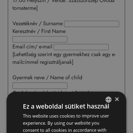
17:00 Helyszín / Venue: Százszorszép Óvoda
tornaterme]
Vezetéknév / Surname
Keresztnév / First Name
Email cím/ e-mail
[Lehetőség szerint egy gyermekhez csak egy e-
mailcímmel regisztráljanak]
Gyermek neve / Name of child
Csatlakozás várható ideje / Start date
×
Ez a weboldal sütiket használ
[Melyik tanévben kezdené gyermeke az általános
iskolát? What school year would the child start
This website uses cookies to improve user
HUNGARIAN
experience. By using our website you
primary school?]
ENGLISH
consent to all cookies in accordance with